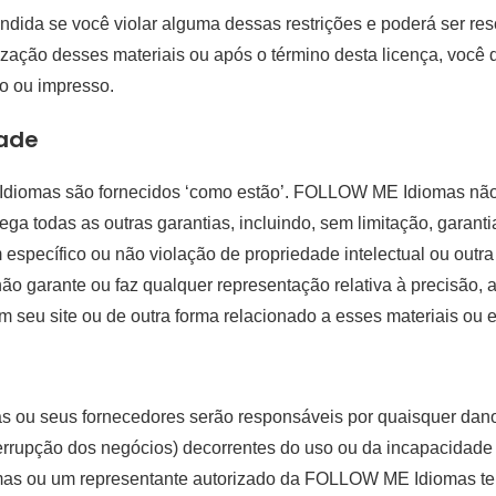
indida se você violar alguma dessas restrições e poderá ser 
zação desses materiais ou após o término desta licença, você 
co ou impresso.
dade
Idiomas são fornecidos ‘como estão’. FOLLOW ME Idiomas não 
 nega todas as outras garantias, incluindo, sem limitação, garant
specífico ou não violação de propriedade intelectual ou outra 
 garante ou faz qualquer representação relativa à precisão, a
m seu site ou de outra forma relacionado a esses materiais ou em
 seus fornecedores serão responsáveis por quaisquer danos 
nterrupção dos negócios) decorrentes do uso ou da incapacida
 ou um representante autorizado da FOLLOW ME Idiomas tenha